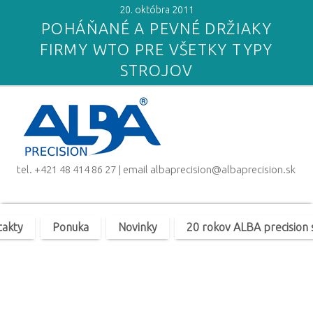
20. októbra 2011
POHÁŇANÉ A PEVNÉ DRŽIAKY
FIRMY WTO PRE VŠETKY TYPY
STROJOV
tel.
+421 48 414 86 27
| email
albaprecision@albaprecision.sk
takty
Ponuka
Novinky
20 rokov ALBA precision s