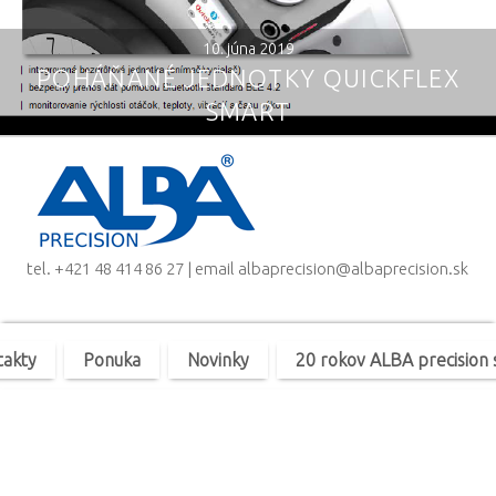
10. júna 2019
POHÁŇANÉ JEDNOTKY QUICKFLEX
SMART
tel.
+421 48 414 86 27
| email
albaprecision@albaprecision.sk
takty
Ponuka
Novinky
20 rokov ALBA precision s