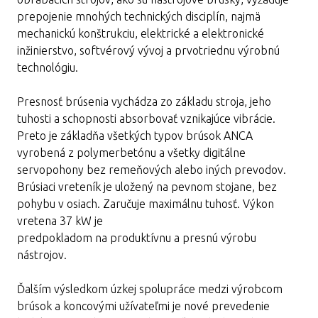
prepojenie mnohých technických disciplín, najmä
mechanickú konštrukciu, elektrické a elektronické
inžinierstvo, softvérový vývoj a prvotriednu výrobnú
technológiu.
Presnosť brúsenia vychádza zo základu stroja, jeho
tuhosti a schopnosti absorbovať vznikajúce vibrácie.
Preto je základňa všetkých typov brúsok ANCA
vyrobená z polymerbetónu a všetky digitálne
servopohony bez remeňových alebo iných prevodov.
Brúsiaci vreteník je uložený na pevnom stojane, bez
pohybu v osiach. Zaručuje maximálnu tuhosť. Výkon
vretena 37 kW je
predpokladom na produktívnu a presnú výrobu
nástrojov.
Ďalším výsledkom úzkej spolupráce medzi výrobcom
brúsok a koncovými užívateľmi je nové prevedenie