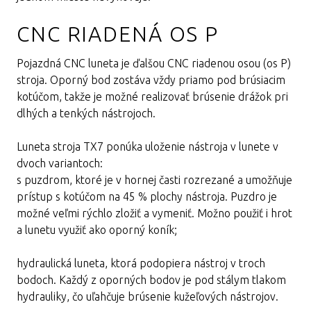
CNC RIADENÁ OS P
Pojazdná CNC luneta je ďalšou CNC riadenou osou (os P)
stroja. Oporný bod zostáva vždy priamo pod brúsiacim
kotúčom, takže je možné realizovať brúsenie drážok pri
dlhých a tenkých nástrojoch.
Luneta stroja TX7 ponúka uloženie nástroja v lunete v
dvoch variantoch:
s puzdrom, ktoré je v hornej časti rozrezané a umožňuje
prístup s kotúčom na 45 % plochy nástroja. Puzdro je
možné veľmi rýchlo zložiť a vymeniť. Možno použiť i hrot
a lunetu využiť ako oporný koník;
hydraulická luneta, ktorá podopiera nástroj v troch
bodoch. Každý z oporných bodov je pod stálym tlakom
hydrauliky, čo uľahčuje brúsenie kužeľových nástrojov.