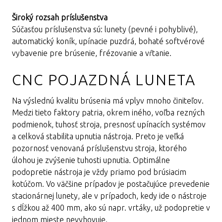
Široký rozsah príslušenstva
Súčasťou príslušenstva sú: lunety (pevné i pohyblivé),
automatický koník, upínacie puzdrá, bohaté softvérové
vybavenie pre brúsenie, frézovanie a vŕtanie.
CNC POJAZDNÁ LUNETA
Na výslednú kvalitu brúsenia má vplyv mnoho činiteľov.
Medzi tieto faktory patria, okrem iného, voľba rezných
podmienok, tuhosť stroja, presnosť upínacích systémov
a celková stabilita upnutia nástroja. Preto je veľká
pozornosť venovaná príslušenstvu stroja, ktorého
úlohou je zvýšenie tuhosti upnutia. Optimálne
podopretie nástroja je vždy priamo pod brúsiacim
kotúčom. Vo väčšine prípadov je postačujúce prevedenie
stacionárnej lunety, ale v prípadoch, kedy ide o nástroje
s dĺžkou až 400 mm, ako sú napr. vrtáky, už podopretie v
jednom mieste nevyhovuje.