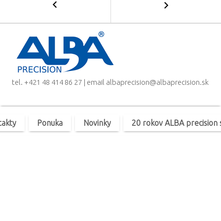
–
a
NAVIGATION
Hlbokovŕtacie
stroje
a
jednotky
tel.
+421 48 414 86 27
| email
albaprecision@albaprecision.sk
takty
Ponuka
Novinky
20 rokov ALBA precision s