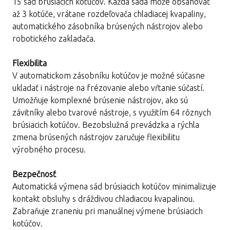
15 sád brúsiacich kotúčov. Každá sada môže obsahovať
až 3 kotúče, vrátane rozdeľovača chladiacej kvapaliny,
automatického zásobníka brúsených nástrojov alebo
robotického zakladača.
Flexibilita
V automatickom zásobníku kotúčov je možné súčasne
ukladať i nástroje na frézovanie alebo vŕtanie súčastí.
Umožňuje komplexné brúsenie nástrojov, ako sú
závitníky alebo tvarové nástroje, s využitím 64 rôznych
brúsiacich kotúčov. Bezobslužná prevádzka a rýchla
zmena brúsených nástrojov zaručuje flexibilitu
výrobného procesu.
Bezpečnosť
Automatická výmena sád brúsiacich kotúčov minimalizuje
kontakt obsluhy s dráždivou chladiacou kvapalinou.
Zabraňuje zraneniu pri manuálnej výmene brúsiacich
kotúčov.