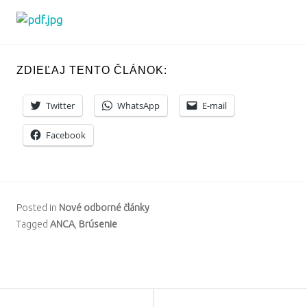
ZDIEĽAJ TENTO ČLÁNOK:
Twitter
WhatsApp
E-mail
Facebook
Posted in
Nové odborné články
Tagged
ANCA
,
Brúsenie
B
y
a
l
POST
←
LOCH
b