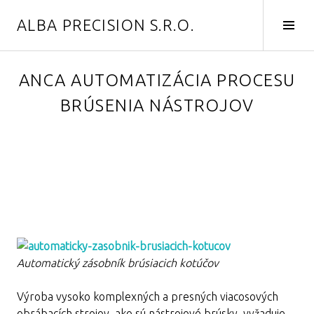
Skip
ALBA PRECISION S.R.O.
to
Tog
content
Side
ANCA AUTOMATIZÁCIA PROCESU
BRÚSENIA NÁSTROJOV
Automatický zásobník brúsiacich kotúčov
Výroba vysoko komplexných a presných viacosových
obrábacích strojov, ako sú nástrojové brúsky, vyžaduje